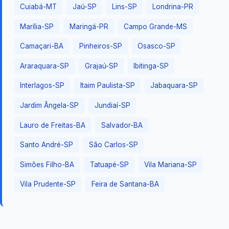
Cuiabá-MT
Jaú-SP
Lins-SP
Londrina-PR
Marília-SP
Maringá-PR
Campo Grande-MS
Camaçari-BA
Pinheiros-SP
Osasco-SP
Araraquara-SP
Grajaú-SP
Ibitinga-SP
Interlagos-SP
Itaim Paulista-SP
Jabaquara-SP
Jardim Ângela-SP
Jundiaí-SP
Lauro de Freitas-BA
Salvador-BA
Santo André-SP
São Carlos-SP
Simões Filho-BA
Tatuapé-SP
Vila Mariana-SP
Vila Prudente-SP
Feira de Santana-BA