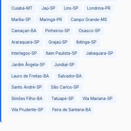
Cuiabá-MT
Jaú-SP
Lins-SP
Londrina-PR
Marília-SP
Maringá-PR
Campo Grande-MS
Camaçari-BA
Pinheiros-SP
Osasco-SP
Araraquara-SP
Grajaú-SP
Ibitinga-SP
Interlagos-SP
Itaim Paulista-SP
Jabaquara-SP
Jardim Ângela-SP
Jundiaí-SP
Lauro de Freitas-BA
Salvador-BA
Santo André-SP
São Carlos-SP
Simões Filho-BA
Tatuapé-SP
Vila Mariana-SP
Vila Prudente-SP
Feira de Santana-BA